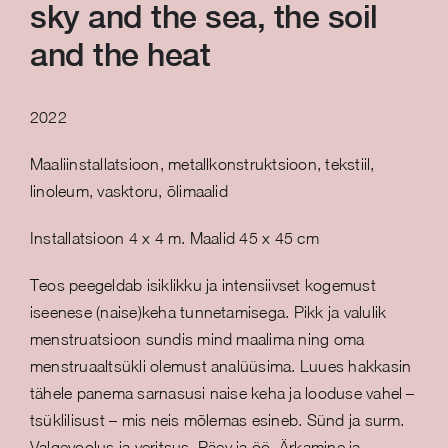
sky and the sea, the soil
and the heat
2022
Maaliinstallatsioon, metallkonstruktsioon, tekstiil,
linoleum, vasktoru, õlimaalid
Installatsioon 4 x 4 m. Maalid 45 x 45 cm
Teos peegeldab isiklikku ja intensiivset kogemust
iseenese (naise)keha tunnetamisega. Pikk ja valulik
menstruatsioon sundis mind maalima ning oma
menstruaaltsükli olemust analüüsima. Luues hakkasin
tähele panema sarnasusi naise keha ja looduse vahel –
tsüklilisust – mis neis mõlemas esineb. Sünd ja surm.
Valgevoolus ja veritsus. Päev ja öö. Ärkamine ja