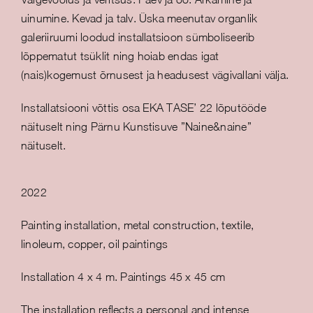
uinumine. Kevad ja talv. Üska meenutav organlik
galeriiruumi loodud installatsioon sümboliseerib
lõppematut tsüklit ning hoiab endas igat
(nais)kogemust õrnusest ja headusest vägivallani välja.
Installatsiooni võttis osa EKA TASE’ 22 lõputööde
näituselt ning Pärnu Kunstisuve ”Naine&naine”
näituselt.
2022
Painting installation, metal construction, textile,
linoleum, copper, oil paintings
Installation 4 x 4 m. Paintings 45 x 45 cm
The installation reflects a personal and intense