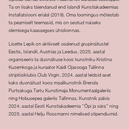
Ta on lisaks täiendanud end Islandi Kunstiakadeemias
Installatsiooni erialal (2019). Oma loomingus mõtestab
ta peamiselt teemasid, mis on seotud naiseks
olemisega kaasaegses ühiskonnas.
Lisette Lepik on aktiivselt osalenud grupinäitustel
Eestis, Islandil, Austrias ja Leedus. 2025. aastal
organiseeris ta duonäituse koos kunstniku Kristina
Kuzemkoga ja kuraator Kaidi Ojasooga Tallinna
striptiisiklubis Club Virgin. 2024. aastal leidsid aset
kaks duonäitust koos maalikunstnik Brenda
Purtsakuga Tartu Kunstimaja Monumentaalgaleriis
ning Hobusepea galeriis Tallinnas. Kunstnik pälvis
2024. aastal Eesti Kunstiakadeemia ‘’Õpi ja sära’’ ning
2025. aastal Helju Rossmanni nimelised stipendiumid.