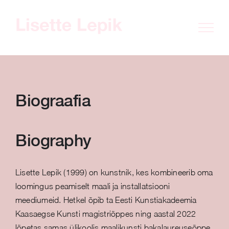
Skip
to
content
Biograafia
Biography
Lisette Lepik (1999) on kunstnik, kes kombineerib oma
loomingus peamiselt maali ja installatsiooni
meediumeid. Hetkel õpib ta Eesti Kunstiakadeemia
Kaasaegse Kunsti magistriõppes ning aastal 2022
lõpetas samas ülikoolis maalikunsti bakalaureuseõppe.