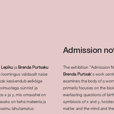
Admission not
e Lepiku
ja
Brenda Purtsaku
The exhibition ”Admission N
 loomingus valdavalt naise
Brenda Purtsak
‘s work cent
tsak keskendub eelkõige
examines the body of a woma
küsimustega sünnist ja
primarily focuses on the bio
s x ja y, mis omavahel on
everlasting questions of bir
avaks on keha mateeria ja
symbiosis of x and y, twiste
 vaimu lahutamatus
matter and the mind and the 