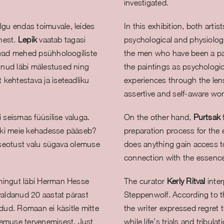
investigated.
gu endas toimuvale, leides
In this exhibition, both artis
inest.
Lepik
vaatab tagasi
psychological and physiologi
iavad mehed psühholoogiliste
the men who have been a part 
inud läbi mälestused ning
the paintings as psychologic
 kehtestava ja iseteadliku
experiences through the lens 
assertive and self-aware w
i seismas füüsilise valuga.
On the other hand,
Purtsak
iski meie kehadesse pääseb?
preparation process for the 
a seotust valu sügava olemuse
does anything gain access t
connection with the essence
mingut läbi Herman Hesse
The curator
Kerly Ritval
inter
avaldanud 20 aastat pärast
Steppenwolf. According to th
adud. Romaan ei käsitle mitte
the writer expressed regret 
gemuse tervenemisest. Just
while life’s trials and tribul