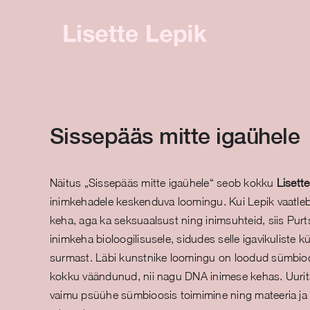
Skip
to
content
Sissepääs mitte igaühele
Näitus „Sissepääs mitte igaühele“ seob kokku
Lisett
inimkehadele keskenduva loomingu. Kui Lepik vaatleb
keha, aga ka seksuaalsust ning inimsuhteid, siis Pur
inimkeha bioloogilisusele, sidudes selle igavikuliste 
surmast. Läbi kunstnike loomingu on loodud sümbioo
kokku väändunud, nii nagu DNA inimese kehas. Uurit
vaimu psüühe sümbioosis toimimine ning mateeria ja