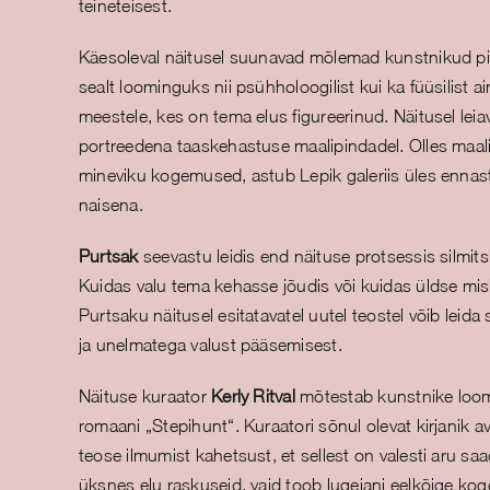
teineteisest.
Käesoleval näitusel suunavad mõlemad kunstnikud pil
sealt loominguks nii psühholoogilist kui ka füüsilist a
meestele, kes on tema elus figureerinud. Näitusel le
portreedena taaskehastuse maalipindadel. Olles maal
mineviku kogemused, astub Lepik galeriis üles ennast
naisena.
Purtsak
seevastu leidis end näituse protsessis silmits
Kuidas valu tema kehasse jõudis või kuidas üldse m
Purtsaku näitusel esitatavatel uutel teostel võib leid
ja unelmatega valust pääsemisest.
Näituse kuraator
Kerly Ritval
mõtestab kunstnike loo
romaani „Stepihunt“. Kuraatori sõnul olevat kirjanik 
teose ilmumist kahetsust, et sellest on valesti aru sa
üksnes elu raskuseid, vaid toob lugejani eelkõige ko