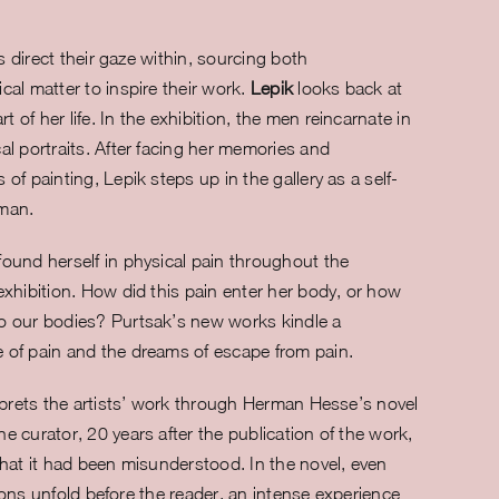
ts direct their gaze within, sourcing both
cal matter to inspire their work.
Lepik
looks back at
of her life. In the exhibition, the men reincarnate in
al portraits. After facing her memories and
of painting, Lepik steps up in the gallery as a self-
oman.
found herself in physical pain throughout the
exhibition. How did this pain enter her body, or how
o our bodies? Purtsak’s new works kindle a
 of pain and the dreams of escape from pain.
prets the artists’ work through Herman Hesse’s novel
e curator, 20 years after the publication of the work,
that it had been misunderstood. In the novel, even
ations unfold before the reader, an intense experience