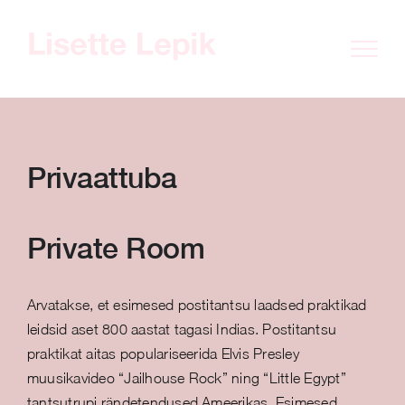
Skip
to
content
Privaattuba
Private Room
Arvatakse, et esimesed postitantsu laadsed praktikad
leidsid aset 800 aastat tagasi Indias. Postitantsu
praktikat aitas populariseerida Elvis Presley
muusikavideo “Jailhouse Rock” ning “Little Egypt”
tantsutrupi rändetendused Ameerikas. Esimesed