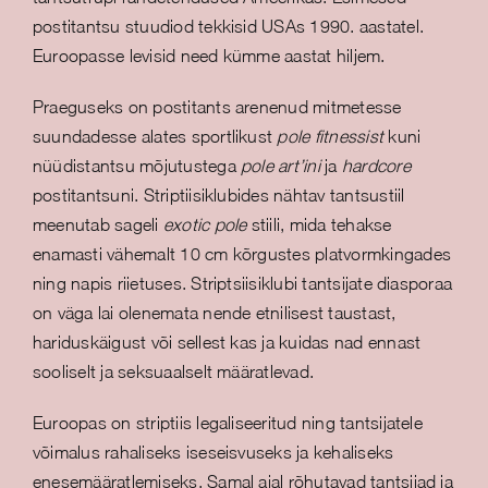
postitantsu stuudiod tekkisid USAs 1990. aastatel.
Euroopasse levisid need kümme aastat hiljem.
Praeguseks on postitants arenenud mitmetesse
suundadesse alates sportlikust
pole fitnessist
kuni
nüüdistantsu mõjutustega
pole art’ini
ja
hardcore
postitantsuni. Striptiisiklubides nähtav tantsustiil
meenutab sageli
exotic pole
stiili, mida tehakse
enamasti vähemalt 10 cm kõrgustes platvormkingades
ning napis riietuses. Striptsiisiklubi tantsijate diasporaa
on väga lai olenemata nende etnilisest taustast,
hariduskäigust või sellest kas ja kuidas nad ennast
sooliselt ja seksuaalselt määratlevad.
Euroopas on striptiis legaliseeritud ning tantsijatele
võimalus rahaliseks iseseisvuseks ja kehaliseks
enesemääratlemiseks. Samal ajal rõhutavad tantsijad ja