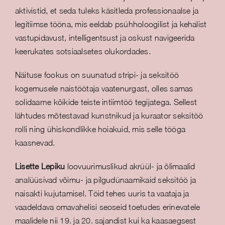
aktivistid, et seda tuleks käsitleda professionaalse ja
legitiimse tööna, mis eeldab psühholoogilist ja kehalist
vastupidavust, intelligentsust ja oskust navigeerida
keerukates sotsiaalsetes olukordades.
Näituse fookus on suunatud stripi- ja seksitöö
kogemusele naistöötaja vaatenurgast, olles samas
solidaarne kõikide teiste intiimtöö tegijatega. Sellest
lähtudes mõtestavad kunstnikud ja kuraator seksitöö
rolli ning ühiskondlikke hoiakuid, mis selle tööga
kaasnevad.
Lisette Lepiku
loovuurimuslikud akrüül- ja õlimaalid
analüüsivad võimu- ja pilgudünaamikaid seksitöö ja
naisakti kujutamisel. Töid tehes uuris ta vaataja ja
vaadeldava omavahelisi seoseid toetudes erinevatele
maalidele nii 19. ja 20. sajandist kui ka kaasaegsest