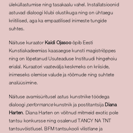
üleküllastumise ning tasakaalu vahel. Installatsioonid
astuvad dialoogi klubi olustikuga ning on ühtaegu
kriitilised, aga ka empaatilised inimeste tungide
suhtes.
Näituse kuraator
Kaidi Ojasoo
õpib Eesti
Kunstiakadeemias kaasaegse kunsti magistriõppes
ning on lõpetanud Usuteaduse Instituudi hingehoiu
erialal. Kuraatori vaatevälja keskmeks on kriiside,
inimeseks olemise valude ja rõõmude ning suhtete
analüüsimine.
Näituse avamisüritusel astus kunstnike töödega
dialoogi
performance
kunstnik ja postitantsija
Diana
Harten
. Diana Harten on võitnud mitmeid exotic pole
tantsu konkursse ning osalenud TANCY NA TNT
tantsuvõistlusel. BFM tantsukooli vilistlane ja