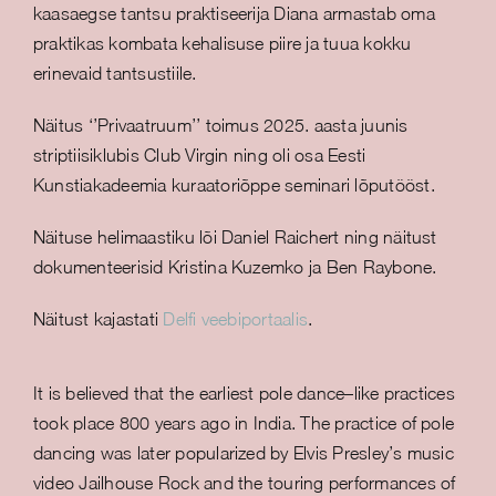
kaasaegse tantsu praktiseerija Diana armastab oma
praktikas kombata kehalisuse piire ja tuua kokku
erinevaid tantsustiile.
Näitus ‘’Privaatruum’’ toimus 2025. aasta juunis
striptiisiklubis Club Virgin ning oli osa Eesti
Kunstiakadeemia kuraatoriõppe seminari lõputööst.
Näituse helimaastiku lõi Daniel Raichert ning näitust
dokumenteerisid Kristina Kuzemko ja Ben Raybone.
Näitust kajastati
Delfi veebiportaalis
.
It is believed that the earliest pole dance–like practices
took place 800 years ago in India. The practice of pole
dancing was later popularized by Elvis Presley’s music
video Jailhouse Rock and the touring performances of