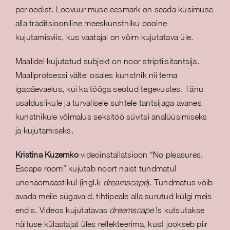
perioodist. Loovuurimuse eesmärk on seada küsimuse
alla traditsiooniline meeskunstniku poolne
kujutamisviis, kus vaatajal on võim kujutatava üle.
Maalidel kujutatud subjekt on noor striptiisitantsija.
Maaliprotsessi vältel osales kunstnik nii tema
igapäevaelus, kui ka tööga seotud tegevustes. Tänu
usalduslikule ja turvalisele suhtele tantsijaga avanes
kunstnikule võimalus seksitöö süvitsi analüüsimiseks
ja kujutamiseks.
Kristina Kuzemko
videoinstallatsioon “No pleasures,
Escape room” kujutab noort naist tundmatul
unenäomaastikul (ingl.k
dreamscape
). Tundmatus võib
avada meile sügavaid, tihtipeale alla surutud külgi meis
endis. Videos kujutatavas
dreamscape’
is kutsutakse
näituse külastajat üles reflekteerima, kust jookseb piir